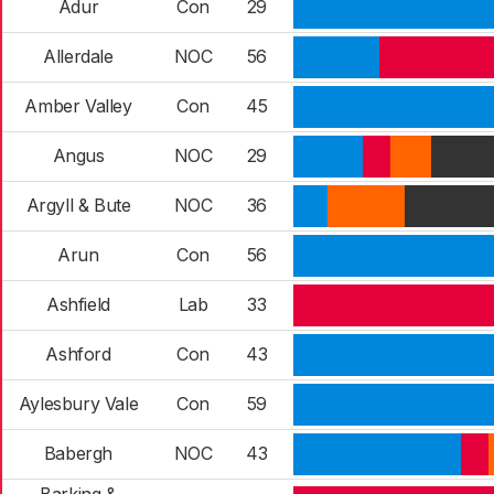
Adur
Con
29
Allerdale
NOC
56
Amber Valley
Con
45
Angus
NOC
29
Argyll & Bute
NOC
36
Arun
Con
56
Ashfield
Lab
33
Ashford
Con
43
Aylesbury Vale
Con
59
Babergh
NOC
43