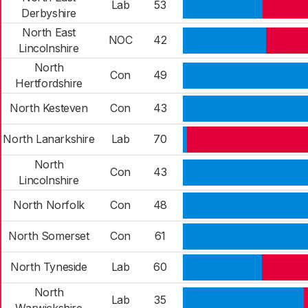
Lab
53
Derbyshire
North East
NOC
42
Lincolnshire
North
Con
49
Hertfordshire
North Kesteven
Con
43
North Lanarkshire
Lab
70
North
Con
43
Lincolnshire
North Norfolk
Con
48
North Somerset
Con
61
North Tyneside
Lab
60
North
Lab
35