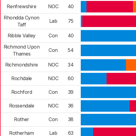
Renfrewshire
NOC
40
Rhondda Cynon
Lab
75
Taff
Ribble Valley
Con
40
Richmond Upon
Con
54
Thames
Richmondshire
NOC
34
Rochdale
NOC
60
Rochford
Con
39
Rossendale
NOC
36
Rother
Con
38
Rotherham
Lab
63