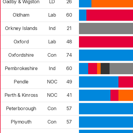
Oadby & Wigston
LD
26
Oldham
Lab
60
Orkney Islands
Ind
21
Oxford
Lab
48
Oxfordshire
Con
74
Pembrokeshire
Ind
60
Pendle
NOC
49
Perth & Kinross
NOC
41
Peterborough
Con
57
Plymouth
Con
57