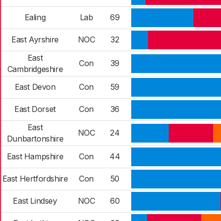
Ealing
Lab
69
East Ayrshire
NOC
32
East
Con
39
Cambridgeshire
East Devon
Con
59
East Dorset
Con
36
East
NOC
24
Dunbartonshire
East Hampshire
Con
44
East Hertfordshire
Con
50
East Lindsey
NOC
60