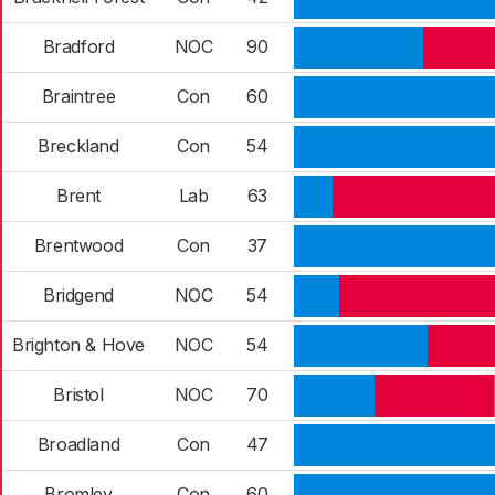
Bradford
NOC
90
Braintree
Con
60
Breckland
Con
54
Brent
Lab
63
Brentwood
Con
37
Bridgend
NOC
54
Brighton & Hove
NOC
54
Bristol
NOC
70
Broadland
Con
47
Bromley
Con
60