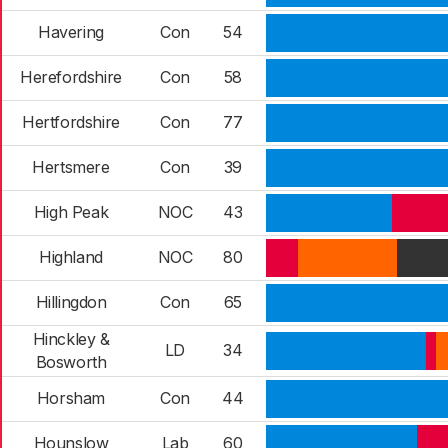
Havering
Con
54
Herefordshire
Con
58
Hertfordshire
Con
77
Hertsmere
Con
39
High Peak
NOC
43
Highland
NOC
80
Hillingdon
Con
65
Hinckley &
LD
34
Bosworth
Horsham
Con
44
Hounslow
Lab
60