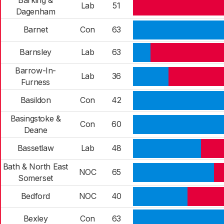
Barking &
Lab
51
Dagenham
Barnet
Con
63
Barnsley
Lab
63
Barrow-In-
Lab
36
Furness
Basildon
Con
42
Basingstoke &
Con
60
Deane
Bassetlaw
Lab
48
Bath & North East
NOC
65
Somerset
Bedford
NOC
40
Bexley
Con
63