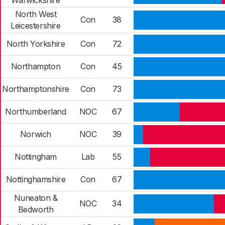
Warwickshire
North West
Con
38
Leicestershire
North Yorkshire
Con
72
Northampton
Con
45
Northamptonshire
Con
73
Northumberland
NOC
67
Norwich
NOC
39
Nottingham
Lab
55
Nottinghamshire
Con
67
Nuneaton &
NOC
34
Bedworth