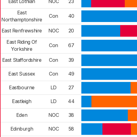
East Lothian
NOC
23
East
Con
40
Northamptonshire
East Renfrewshire
NOC
20
East Riding Of
Con
67
Yorkshire
East Staffordshire
Con
39
East Sussex
Con
49
Eastbourne
LD
27
Eastleigh
LD
44
Eden
NOC
38
Edinburgh
NOC
58