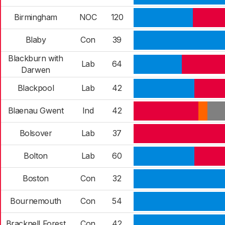
Birmingham
NOC
120
Blaby
Con
39
Blackburn with
Lab
64
Darwen
Blackpool
Lab
42
Blaenau Gwent
Ind
42
Bolsover
Lab
37
Bolton
Lab
60
Boston
Con
32
Bournemouth
Con
54
Bracknell Forest
Con
42