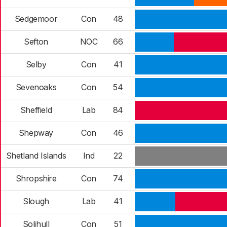
Sedgemoor
Con
48
Sefton
NOC
66
Selby
Con
41
Sevenoaks
Con
54
Sheffield
Lab
84
Shepway
Con
46
Shetland Islands
Ind
22
Shropshire
Con
74
Slough
Lab
41
Solihull
Con
51